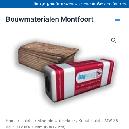
Ga
Ben je geïnteresseerd in een leuke functie met d
naar
de
Bouwmaterialen Montfoort
inhoud
Knauf
isolatie
MW
35
Rd
2.00
dikte
70mm
(60x120cm)
aantal
Home
/
Isolatie
/
Minerale wol isolatie
/ Knauf isolatie MW 35
Rd 2.00 dikte 70mm (60x120cm)