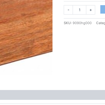
-
+
SKU:
9090hg000
Categ