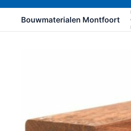
Ga
naar
Bouwmaterialen Montfoort
de
inhoud