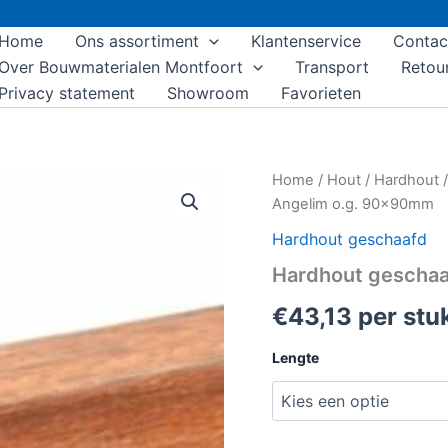
Home
Ons assortiment
Klantenservice
Contac
Over Bouwmaterialen Montfoort
Transport
Retou
Privacy statement
Showroom
Favorieten
Hardhout
Home
/
Hout
/
Hardhout
geschaafd
Angelim o.g. 90x90mm
palen
Angelim
Hardhout geschaafd
o.g.
Hardhout geschaa
90x90mm
aantal
€
43,13
per stu
Lengte