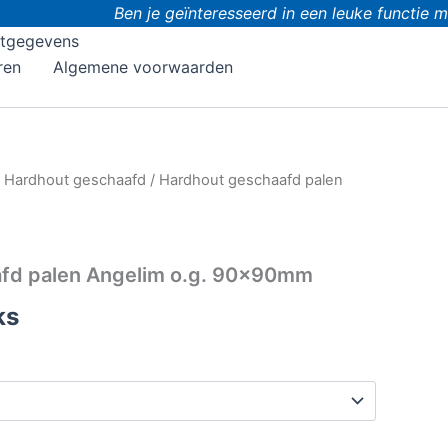
Ben je geïnteresseerd in een leuke functie met
tgegevens
ren
Algemene voorwaarden
/
Hardhout geschaafd
/ Hardhout geschaafd palen
fd palen Angelim o.g. 90x90mm
ks