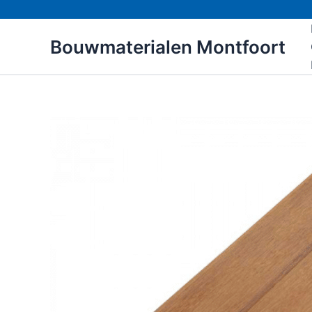
Ga
naar
Bouwmaterialen Montfoort
de
inhoud