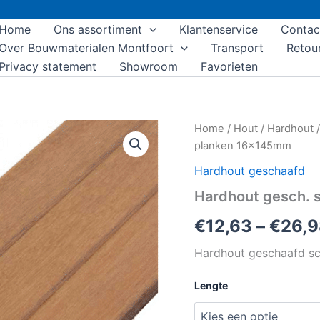
Home
Ons assortiment
Klantenservice
Contac
Over Bouwmaterialen Montfoort
Transport
Retou
Privacy statement
Showroom
Favorieten
Hardhout
Home
/
Hout
/
Hardhout
gesch.
planken 16x145mm
schutting
planken
Hardhout geschaafd
16x145mm
Hardhout gesch. 
aantal
€
12,63
–
€
26,
Hardhout geschaafd sc
Lengte