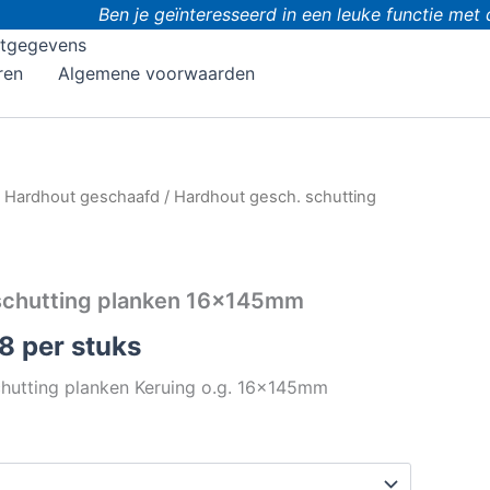
Ben je geïnteresseerd in een leuke functie met do
tgegevens
ren
Algemene voorwaarden
/
Hardhout geschaafd
/ Hardhout gesch. schutting
schutting planken 16x145mm
98
per stuks
hutting planken Keruing o.g. 16x145mm