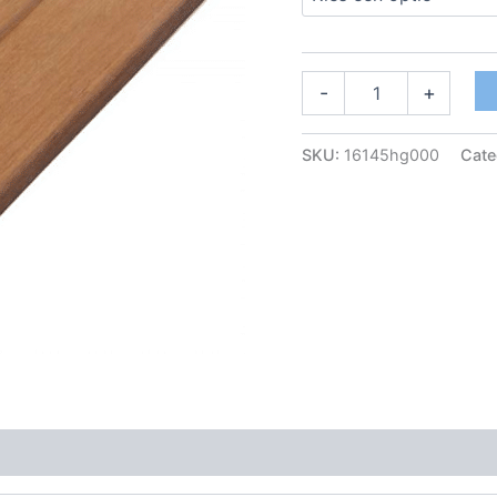
-
+
SKU:
16145hg000
Cate