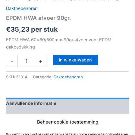
Daktoebehoren
EPDM HWA afvoer 90gr.
€
35,23
per stuk
EPDM HWA 60×80/500mm 90gr afvoer voor EPDM
dakbedekking
In winkelwagen
-
+
SKU:
51014
Categorie:
Daktoebehoren
Aanvullende informatie
Beoordelingen (0)
Beheer cookie toestemming
EAN-code
Wij gebruiken cookies om onze website en onze service te optimaliseren.