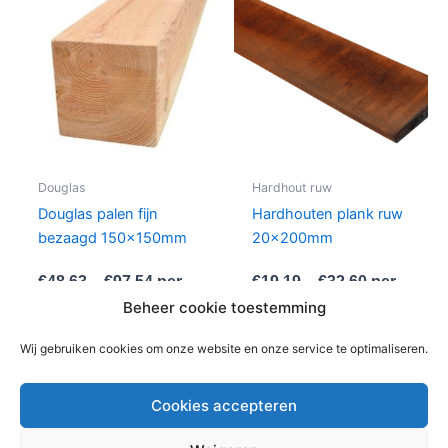
heeft
heeft
meerdere
meer
variaties.
variat
Deze
Deze
optie
optie
kan
kan
gekozen
geko
worden
word
Douglas
Hardhout ruw
op
op
Douglas palen fijn
Hardhouten plank ruw
de
de
bezaagd 150x150mm
20x200mm
productpagina
produ
€
48,63
–
€
97,54
per
€
19,19
–
€
32,60
per
stuks
stuks
Beheer cookie toestemming
In winkelwagen
In winkelwagen
Wij gebruiken cookies om onze website en onze service te optimaliseren.
Cookies accepteren