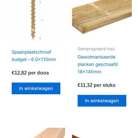
meer
variat
Deze
optie
kan
geko
word
Geimpregneerd hout
Spaanplaatschroef
op
Gewolmaniseerde
budget – 6.0x110mm
de
planken geschaafd
produ
18x145mm
€
12,82
per doos
€
11,32
per stuks
In winkelwagen
In winkelwagen
Dit
Dit
product
produ