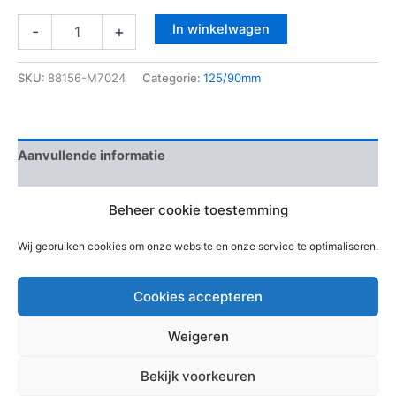
In winkelwagen
-
+
SKU:
88156-M7024
Categorie:
125/90mm
Aanvullende informatie
Beoordelingen (0)
Beheer cookie toestemming
EAN-code
Wij gebruiken cookies om onze website en onze service te optimaliseren.
Cookies accepteren
Weigeren
Copyright © 2026 Bouwmaterialen Montfoort | Aangedreven
Bekijk voorkeuren
door
Astra WordPress thema