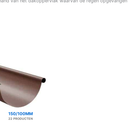
 hand van het dakoppervlak waarvan de regen opgevangen 
150/100MM
22 PRODUCTEN