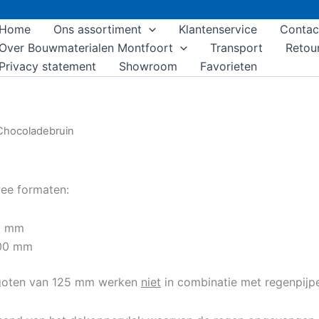
Home
Ons assortiment
Klantenservice
Contac
Over Bouwmaterialen Montfoort
Transport
Retou
Privacy statement
Showroom
Favorieten
Chocoladebruin
wee formaten:
50 mm
100 mm
akgoten van 125 mm werken
niet
in combinatie met regenpijp