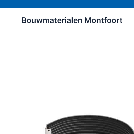
Ga
naar
Bouwmaterialen Montfoort
de
inhoud