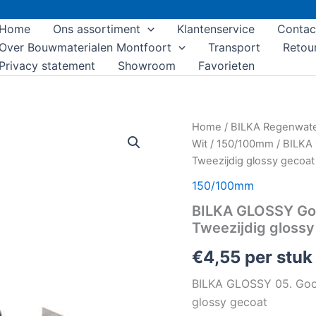
Home
Ons assortiment
Klantenservice
Contac
Over Bouwmaterialen Montfoort
Transport
Retou
Privacy statement
Showroom
Favorieten
BILKA
Home
/
BILKA Regenwat
GLOSSY
Wit
/
150/100mm
/ BILKA 
Gootverbinding
Tweezijdig glossy gecoat
|
150mm
150/100mm
|
BILKA GLOSSY Goo
RAL
9010
Tweezijdig glossy
Wit
|
€
4,55
per stuk
Tweezijdig
glossy
BILKA GLOSSY 05. Goot
gecoat
glossy gecoat
aantal