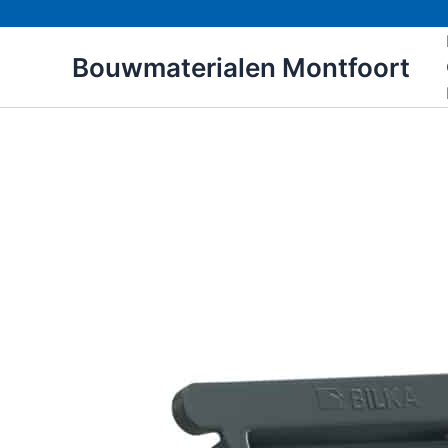
Ga
naar
Bouwmaterialen Montfoort
de
inhoud