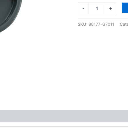
aantal
-
+
SKU:
88177-G7011
Cat