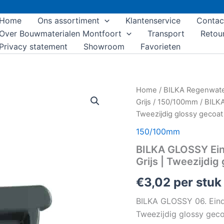
Home
Ons assortiment
Klantenservice
Contac
Over Bouwmaterialen Montfoort
Transport
Retou
Privacy statement
Showroom
Favorieten
BILKA
Home
/
BILKA Regenwat
GLOSSY
Grijs
/
150/100mm
/ BILKA
Eindkap
Tweezijdig glossy gecoat
dakgoot
|
150/100mm
150mm
BILKA GLOSSY Ein
|
RAL
Grijs | Tweezijdig
7011
Grijs
€
3,02
per stuk
|
Tweezijdig
BILKA GLOSSY 06. Eind
glossy
Tweezijdig glossy gec
gecoat