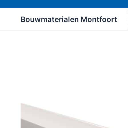
Ga
naar
Bouwmaterialen Montfoort
de
inhoud