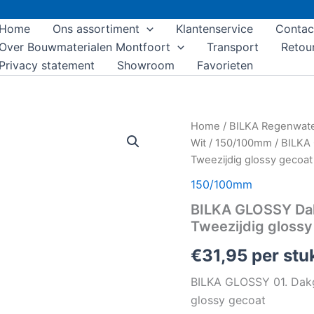
Home
Ons assortiment
Klantenservice
Contac
Over Bouwmaterialen Montfoort
Transport
Retou
Privacy statement
Showroom
Favorieten
BILKA
Home
/
BILKA Regenwat
GLOSSY
Wit
/
150/100mm
/ BILKA 
Dakgoot
Tweezijdig glossy gecoat
|
150mm
150/100mm
|
BILKA GLOSSY Dak
4
m
Tweezijdig glossy
|
RAL
€
31,95
per stu
9010
Wit
BILKA GLOSSY 01. Dakg
|
glossy gecoat
Tweezijdig