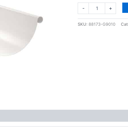
glossy
-
+
gecoat
aantal
SKU:
88173-G9010
Cat