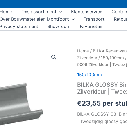
Home
Ons assortiment
Klantenservice
Contac
Over Bouwmaterialen Montfoort
Transport
Retou
Privacy statement
Showroom
Favorieten
BILKA
Home
/
BILKA Regenwat
GLOSSY
Zilverkleur
/
150/100mm
/
Binnenhoek
9006 Zilverkleur | Tweezi
dakgoot
|
150/100mm
150mm
BILKA GLOSSY Bin
|
RAL
Zilverkleur | Twee
9006
Zilverkleur
€
23,55
per stu
|
Tweezijdig
BILKA GLOSSY 03. Binn
glossy
| Tweezijdig glossy ge
gecoat