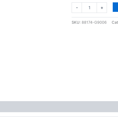
aantal
-
+
SKU:
88174-G9006
Cat