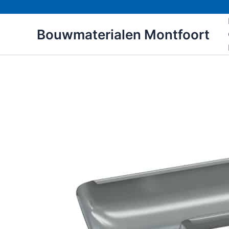
Ga
naar
Bouwmaterialen Montfoort
de
inhoud