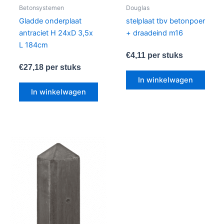
Betonsystemen
Douglas
Gladde onderplaat
stelplaat tbv betonpoer
antraciet H 24xD 3,5x
+ draadeind m16
L 184cm
€
4,11
per stuks
€
27,18
per stuks
In winkelwagen
In winkelwagen