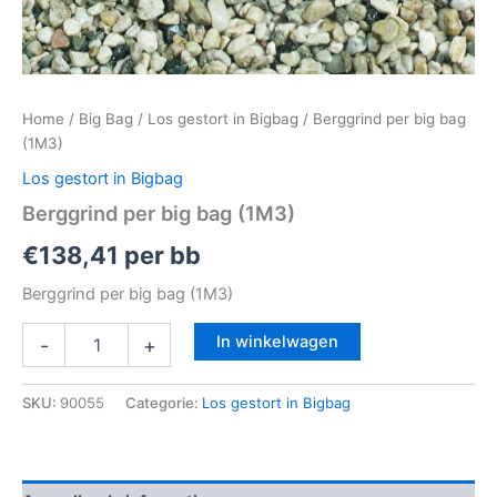
Home
/
Big Bag
/
Los gestort in Bigbag
/ Berggrind per big bag
(1M3)
Los gestort in Bigbag
Berggrind per big bag (1M3)
€
138,41
per bb
Berggrind per big bag (1M3)
In winkelwagen
-
+
SKU:
90055
Categorie:
Los gestort in Bigbag