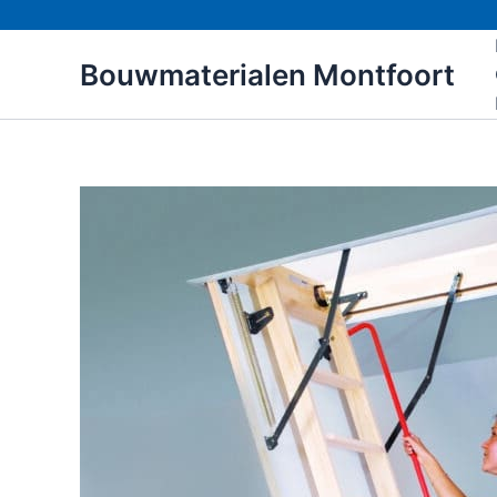
Ga
naar
Bouwmaterialen Montfoort
de
inhoud