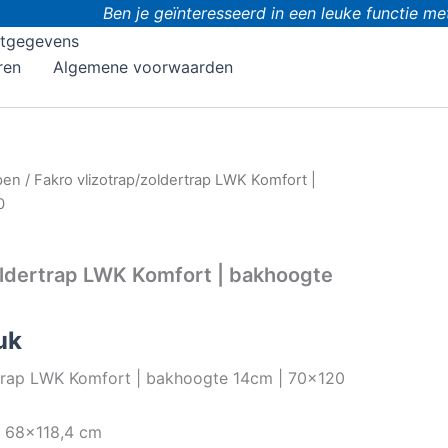
Ben je geïnteresseerd in een leuke functie met do
tgegevens
ren
Algemene voorwaarden
pen
/ Fakro vlizotrap/zoldertrap LWK Komfort |
0
oldertrap LWK Komfort | bakhoogte
uk
rtrap LWK Komfort | bakhoogte 14cm | 70×120
: 68×118,4 cm