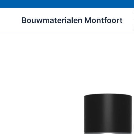
Ga
naar
Bouwmaterialen Montfoort
de
inhoud