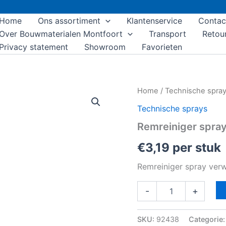
Home
Ons assortiment
Klantenservice
Contac
Over Bouwmaterialen Montfoort
Transport
Retou
Privacy statement
Showroom
Favorieten
Remreiniger
Home
/
Technische spra
spray
Technische sprays
400ml
aantal
Remreiniger spra
€
3,19
per stuk
Remreiniger spray verwi
-
+
SKU:
92438
Categorie