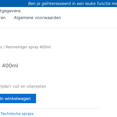
Ben je geïnteresseerd in een leuke functie met
tgegevens
ren
Algemene voorwaarden
ys
/ Remreiniger spray 400ml
y 400ml
jdert vuil en olieresten
In winkelwagen
:
Technische sprays