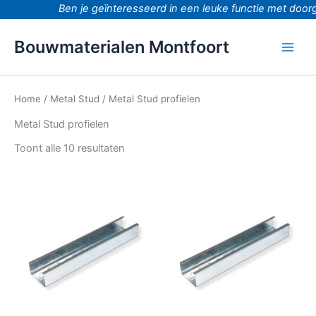
Ga
Ben je geïnteresseerd in een leuke functie met doorgr
naar
de
Bouwmaterialen Montfoort
inhoud
Home
/
Metal Stud
/ Metal Stud profielen
Metal Stud profielen
Toont alle 10 resultaten