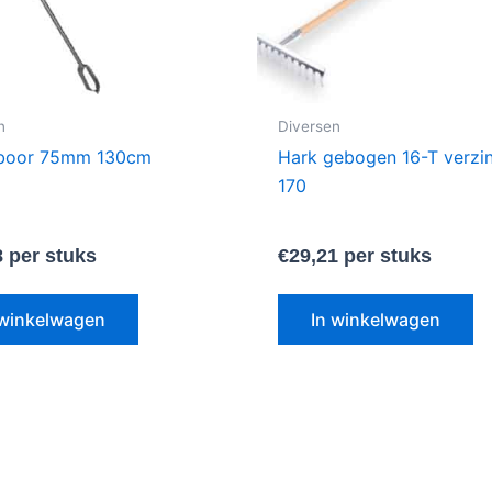
n
Diversen
boor 75mm 130cm
Hark gebogen 16-T verzin
170
8
per stuks
€
29,21
per stuks
 winkelwagen
In winkelwagen