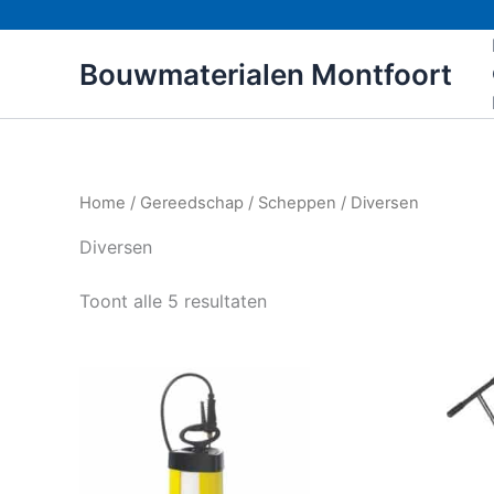
Ga
naar
Bouwmaterialen Montfoort
de
inhoud
Home
/
Gereedschap
/
Scheppen
/ Diversen
Diversen
Toont alle 5 resultaten