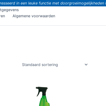
esseerd in een leuke functie met doorgroeimogelijkheden in
tgegevens
ren
Algemene voorwaarden