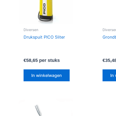
Diversen
Diverse
Drukspuit PICO 5liter
Grond
€
58,65
per stuks
€
35,4
In winkelwagen
In