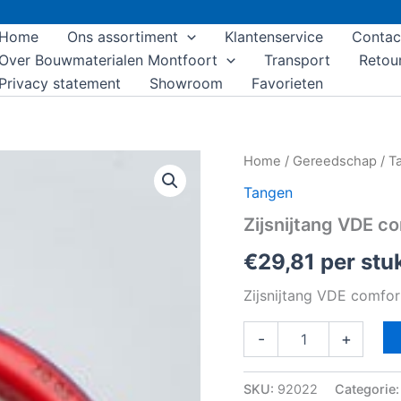
Home
Ons assortiment
Klantenservice
Contac
Over Bouwmaterialen Montfoort
Transport
Retou
Privacy statement
Showroom
Favorieten
Zijsnijtang
Home
/
Gereedschap
/
T
VDE
Tangen
comfort
160mm
Zijsnijtang VDE 
aantal
€
29,81
per stu
Zijsnijtang VDE comfo
-
+
SKU:
92022
Categorie