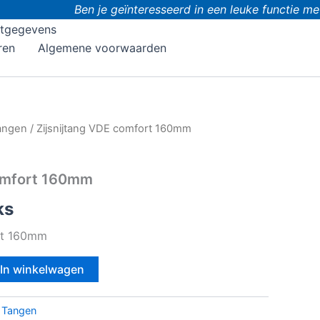
Ben je geïnteresseerd in een leuke functie met 
tgegevens
ren
Algemene voorwaarden
angen
/ Zijsnijtang VDE comfort 160mm
comfort 160mm
ks
rt 160mm
In winkelwagen
:
Tangen