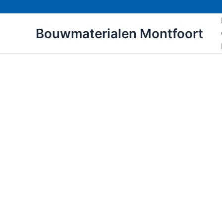
Ga
naar
Bouwmaterialen Montfoort
de
inhoud