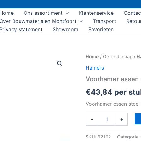
Home
Ons assortiment
Klantenservice
Contac
Over Bouwmaterialen Montfoort
Transport
Retou
Privacy statement
Showroom
Favorieten
Voorhamer
Home
/
Gereedschap
/
H
essen
Hamers
steel
4000
Voorhamer essen 
gram
aantal
€
43,84
per stu
Voorhamer essen stee
-
+
SKU:
92102
Categorie: