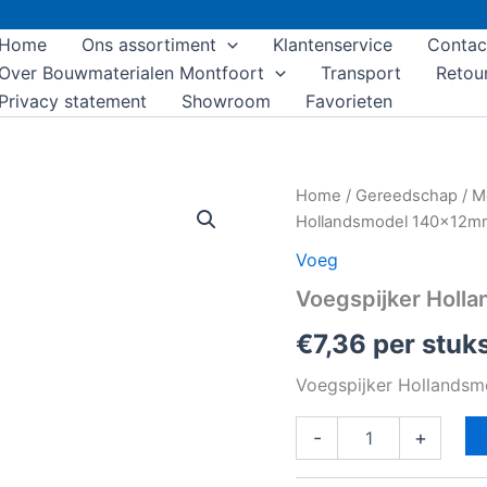
Home
Ons assortiment
Klantenservice
Contac
Over Bouwmaterialen Montfoort
Transport
Retou
Privacy statement
Showroom
Favorieten
Voegspijker
Home
/
Gereedschap
/
M
Hollandsmodel
Hollandsmodel 140x12m
140x12mm
aantal
Voeg
Voegspijker Hol
€
7,36
per stuk
Voegspijker Hollands
-
+