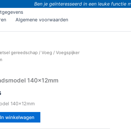
Ben je geïnteresseerd in een leuke functie m
tgegevens
ren
Algemene voorwaarden
etsel gereedschap
/
Voeg
/ Voegspijker
m
landsmodel 140x12mm
s
model 140x12mm
In winkelwagen