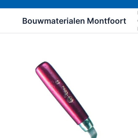
Ga
naar
Bouwmaterialen Montfoort
de
inhoud