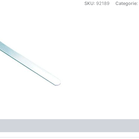
SKU:
92189
Categorie: