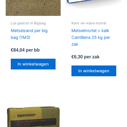
Los gestort in Bigbag
Kant-en-klare mortel
Metselzand per big
Metselmortel + kalk
bag (1M3)
Cantillana 25 kg per
zak
€
84,04
per bb
€
6,30
per zak
In winkelwagen
In winkelwagen