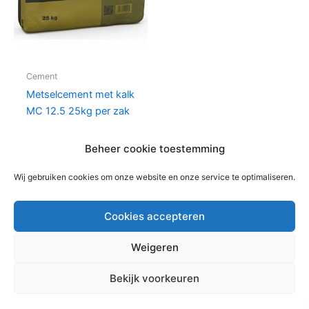
Cement
Metselcement met kalk
MC 12.5 25kg per zak
€
8,87
per zak
Beheer cookie toestemming
In winkelwagen
Wij gebruiken cookies om onze website en onze service te optimaliseren.
Cookies accepteren
Weigeren
Copyright © 2026 Bouwmaterialen Montfoort | Aangedreven
Bekijk voorkeuren
door
Astra WordPress thema