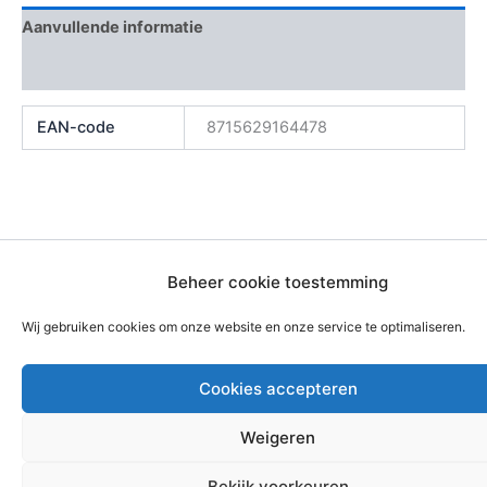
Aanvullende informatie
Beoordelingen (0)
EAN-code
8715629164478
Copyright © 2026 Bouwmaterialen Montfoort | Aangedreven
Beheer cookie toestemming
door
Astra WordPress thema
Wij gebruiken cookies om onze website en onze service te optimaliseren.
Cookies accepteren
Weigeren
Bekijk voorkeuren