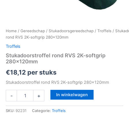
Home
/
Gereedschap
/
Stukadoorsgereedschap
/
Troffels
/ Stukado
rond RVS 2K-softgrip 280x120mm
Troffels
Stukadoorstroffel rond RVS 2K-softgrip
280x120mm
€
18,12
per stuks
Stukadoorstroffel rond RVS 2K-softgrip 280x120mm
In winkelwagen
-
+
SKU:
92231
Categorie:
Troffels