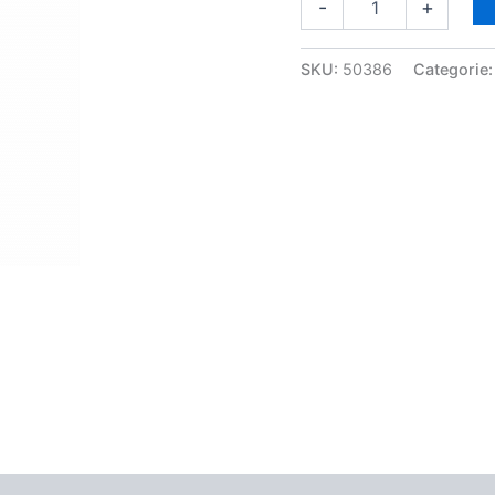
-
+
SKU:
50386
Categorie