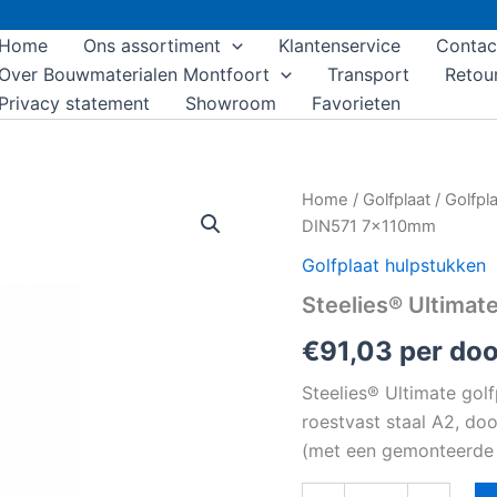
Home
Ons assortiment
Klantenservice
Contac
Over Bouwmaterialen Montfoort
Transport
Retou
Privacy statement
Showroom
Favorieten
Steelies®
Home
/
Golfplaat
/
Golfpl
Ultimate
DIN571 7x110mm
golfplaatbout
DIN571
Golfplaat hulpstukken
7x110mm
Steelies® Ultima
aantal
€
91,03
per do
Steelies® Ultimate go
roestvast staal A2, do
(met een gemonteerde 3