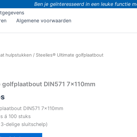
Ben je geïnteresseerd in een leuke functie me
tgegevens
ren
Algemene voorwaarden
aat hulpstukken
/ Steelies® Ultimate golfplaatbout
te golfplaatbout DIN571 7x110mm
os
lfplaatbout DIN571 7x110mm
os á 100 stuks
-delige sluitschelp)