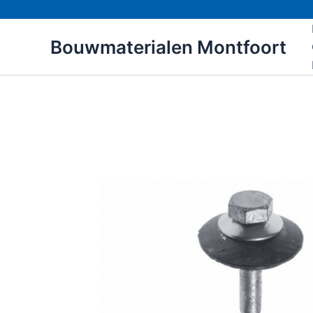
Ga
naar
Bouwmaterialen Montfoort
de
inhoud