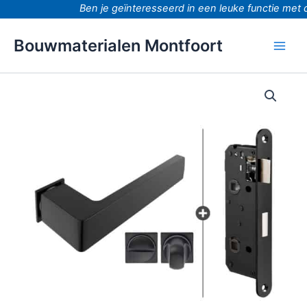
Ga
Ben je geïnteresseerd in een leuke functie met d
naar
de
Bouwmaterialen Montfoort
inhoud
Sluitwerkpakket
Slimseries
Dayton
Toiletslot
Zwart
aantal