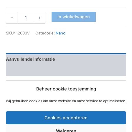
In winkelwagen
-
+
SKU:
12000V
Categorie:
Nano
Aanvullende informatie
Beoordelingen (0)
Breedte
93 cm
Beheer cookie toestemming
Hoogte
231.5 cm, 93 cm
Wij gebruiken cookies om onze website en onze service te optimaliseren.
Cookies accepteren
Weigeren