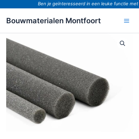
Ga
Ben je geïnteresseerd in een leuke functie met 
naar
de
Bouwmaterialen Montfoort
inhoud
Seal-
it
540
rondschuim
Ø
10mm
(500mtr)
aantal