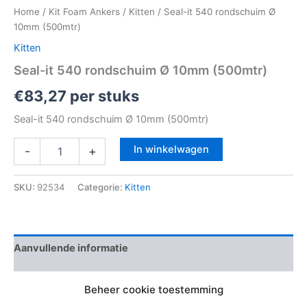
Home
/
Kit Foam Ankers
/
Kitten
/ Seal-it 540 rondschuim Ø
10mm (500mtr)
Kitten
Seal-it 540 rondschuim Ø 10mm (500mtr)
€
83,27
per stuks
Seal-it 540 rondschuim Ø 10mm (500mtr)
In winkelwagen
-
+
SKU:
92534
Categorie:
Kitten
Aanvullende informatie
Beoordelingen (0)
Beheer cookie toestemming