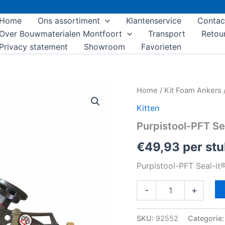
Home
Ons assortiment
Klantenservice
Contac
Over Bouwmaterialen Montfoort
Transport
Retou
Privacy statement
Showroom
Favorieten
Purpistool-
Home
/
Kit Foam Ankers
PFT
Kitten
Seal-
it®
Purpistool-PFT Se
aantal
€
49,93
per stu
Purpistool-PFT Seal-it
-
+
SKU:
92552
Categorie