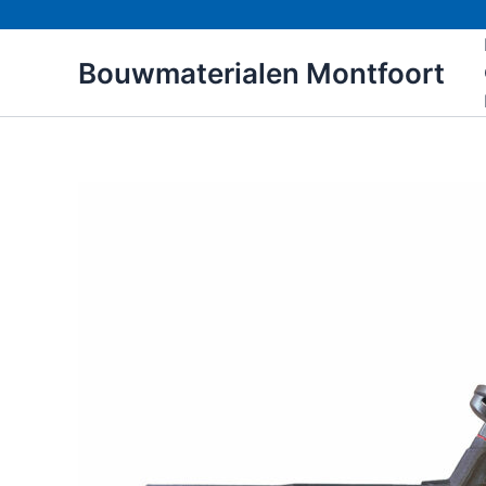
Ga
naar
Bouwmaterialen Montfoort
de
inhoud