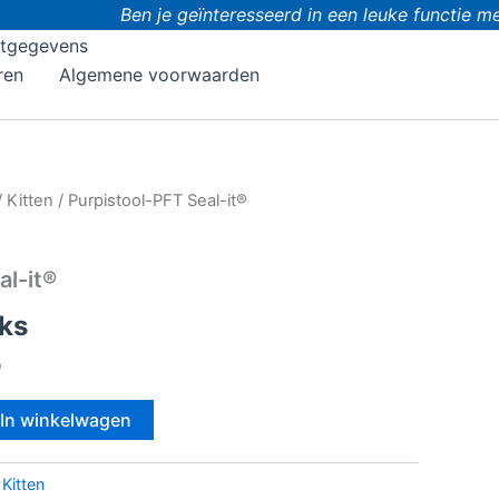
Ben je geïnteresseerd in een leuke functie me
tgegevens
ren
Algemene voorwaarden
/
Kitten
/ Purpistool-PFT Seal-it®
al-it®
ks
®
In winkelwagen
:
Kitten