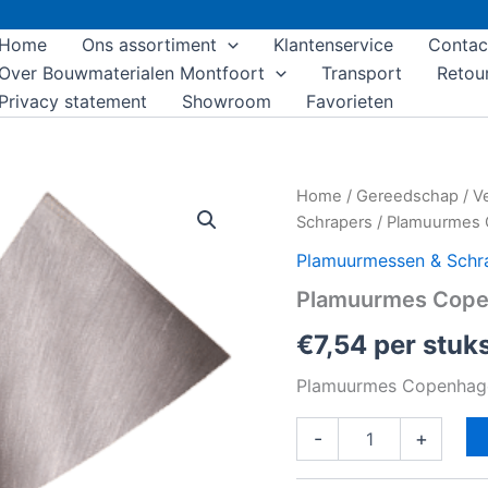
Home
Ons assortiment
Klantenservice
Contac
Over Bouwmaterialen Montfoort
Transport
Retou
Privacy statement
Showroom
Favorieten
Plamuurmes
Home
/
Gereedschap
/
V
Copenhagen
Schrapers
/ Plamuurmes
Gold
6cm
Plamuurmessen & Schr
aantal
Plamuurmes Cope
€
7,54
per stuk
Plamuurmes Copenhag
-
+