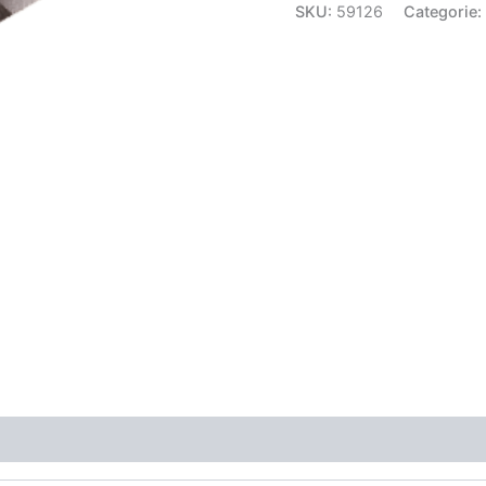
SKU:
59126
Categorie: