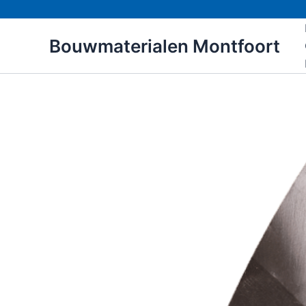
Ga
naar
Bouwmaterialen Montfoort
de
inhoud