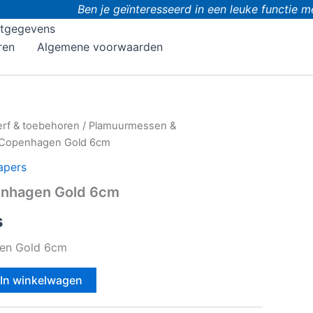
Ben je geïnteresseerd in een leuke functie me
tgegevens
ren
Algemene voorwaarden
erf & toebehoren
/
Plamuurmessen &
 Copenhagen Gold 6cm
apers
nhagen Gold 6cm
s
en Gold 6cm
In winkelwagen