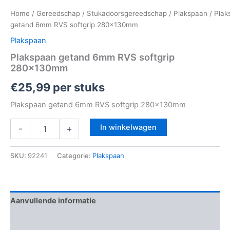
Home
/
Gereedschap
/
Stukadoorsgereedschap
/
Plakspaan
/ Plak
getand 6mm RVS softgrip 280x130mm
Plakspaan
Plakspaan getand 6mm RVS softgrip
280x130mm
€
25,99
per stuks
Plakspaan getand 6mm RVS softgrip 280x130mm
In winkelwagen
-
+
SKU:
92241
Categorie:
Plakspaan
Aanvullende informatie
Beoordelingen (0)