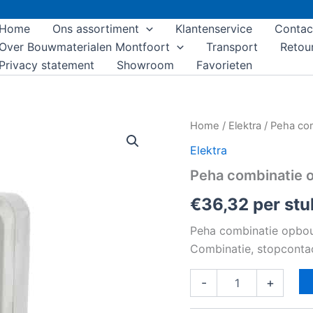
Home
Ons assortiment
Klantenservice
Contac
Over Bouwmaterialen Montfoort
Transport
Retou
Privacy statement
Showroom
Favorieten
Peha
Home
/
Elektra
/ Peha co
combinatie
Elektra
opbouw
-
Peha combinatie 
serie
aantal
€
36,32
per stu
Peha combinatie opbouw
Combinatie, stopcontac
-
+