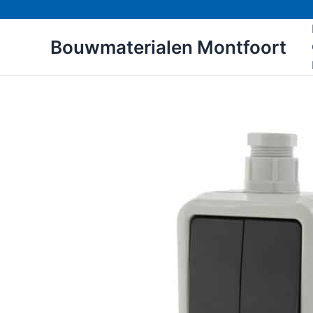
Ga
naar
Bouwmaterialen Montfoort
de
inhoud