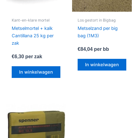
Kant-en-klare mortel
Los gestort in Bigbag
Metselmortel + kalk
Metselzand per big
Cantillana 25 kg per
bag (1M3)
zak
€
84,04
per bb
€
6,30
per zak
In winkelwagen
In winkelwagen