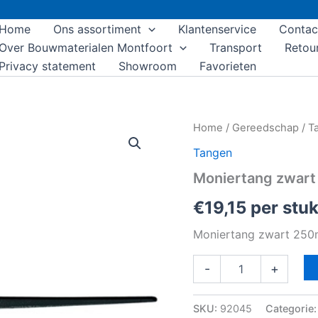
Home
Ons assortiment
Klantenservice
Contac
Over Bouwmaterialen Montfoort
Transport
Retou
Privacy statement
Showroom
Favorieten
Moniertang
Home
/
Gereedschap
/
T
zwart
Tangen
250mm
aantal
Moniertang zwar
€
19,15
per stu
Moniertang zwart 25
-
+
SKU:
92045
Categorie