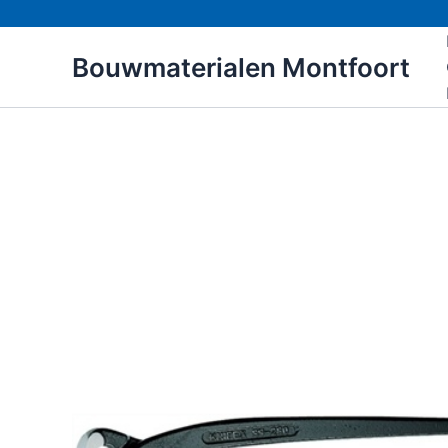
Ga
naar
Bouwmaterialen Montfoort
de
inhoud