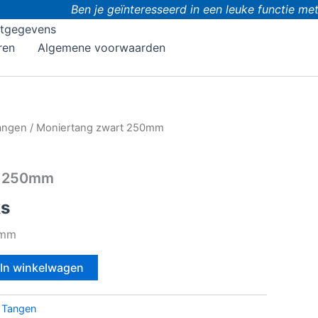
Ben je geïnteresseerd in een leuke functie met 
tgegevens
ren
Algemene voorwaarden
angen
/ Moniertang zwart 250mm
t 250mm
ks
0mm
In winkelwagen
:
Tangen