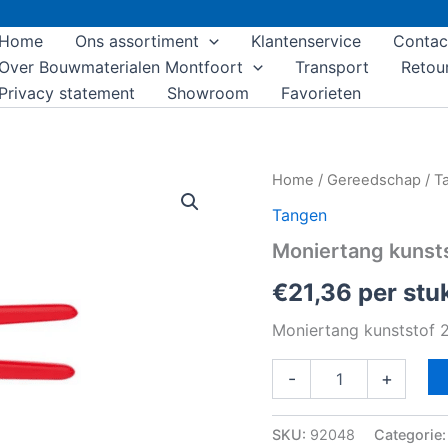
Home
Ons assortiment
Klantenservice
Contac
Over Bouwmaterialen Montfoort
Transport
Retou
Privacy statement
Showroom
Favorieten
Moniertang
Home
/
Gereedschap
/
T
kunststof
Tangen
280mm
aantal
Moniertang kuns
€
21,36
per stu
Moniertang kunststof
-
+
SKU:
92048
Categorie