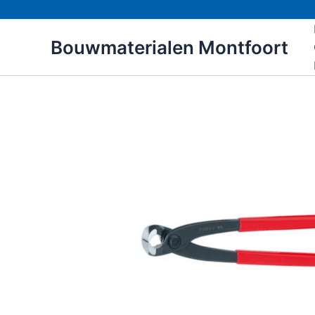
Ga
naar
Bouwmaterialen Montfoort
de
inhoud