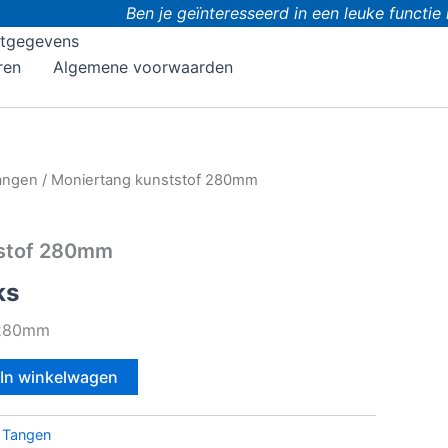
Ben je geïnteresseerd in een leuke functie 
tgegevens
ren
Algemene voorwaarden
angen
/ Moniertang kunststof 280mm
tstof 280mm
ks
 280mm
In winkelwagen
:
Tangen