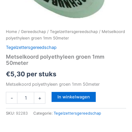
Home
/
Gereedschap
/
Tegelzettersgereedschap
/ Metselkoord
polyethyleen groen 1mm 50meter
Tegelzettersgereedschap
Metselkoord polyethyleen groen 1mm
50meter
€
5,30
per stuks
Metselkoord polyethyleen groen 1mm 50meter
In winkelwagen
-
+
SKU:
92283
Categorie:
Tegelzettersgereedschap