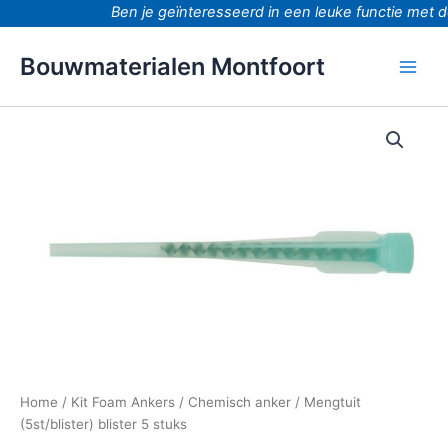
Ga
Ben je geïnteresseerd in een leuke functie met d
naar
de
Bouwmaterialen Montfoort
inhoud
Mengtuit
(5st/blister)
blister
5
stuks
aantal
Home
/
Kit Foam Ankers
/
Chemisch anker
/ Mengtuit
(5st/blister) blister 5 stuks