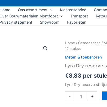
Home
Ons assortiment
Klantenservice
Contac
Over Bouwmaterialen Montfoort
Transport
Retou
Privacy statement
Showroom
Favorieten
Lyra
Home
/
Gereedschap
/
M
Dry
12 stukss
reserve
stiftjes
Meten & toebehoren
assorti
Lyra Dry reserve s
12
stukss
€
8,83
per stuk
aantal
Lyra Dry reserve stiftj
-
+