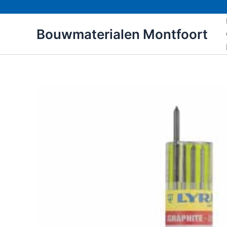
Ga
naar
Bouwmaterialen Montfoort
de
inhoud