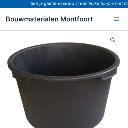
Ga
Ben je geïnteresseerd in een leuke functie met do
naar
de
Bouwmaterialen Montfoort
inhoud
Kuip
65
liter
59x33cm
aantal