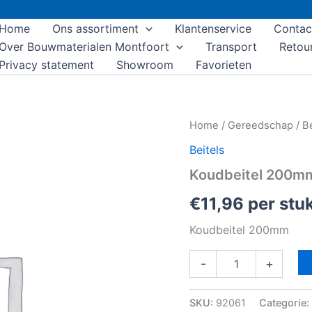
Home
Ons assortiment
Klantenservice
Contac
Over Bouwmaterialen Montfoort
Transport
Retou
Privacy statement
Showroom
Favorieten
Koudbeitel
Home
/
Gereedschap
/
Be
200mm
Beitels
aantal
Koudbeitel 200m
€
11,96
per stu
Koudbeitel 200mm
-
+
SKU:
92061
Categorie: