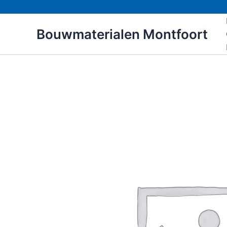
Ga
naar
Bouwmaterialen Montfoort
de
inhoud