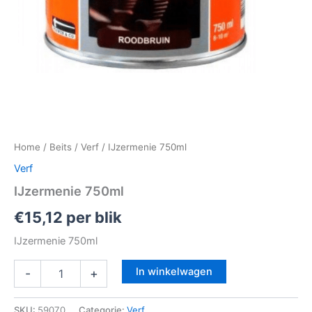
Home
/
Beits
/
Verf
/ IJzermenie 750ml
Verf
IJzermenie 750ml
€
15,12
per blik
IJzermenie 750ml
In winkelwagen
-
+
SKU:
59070
Categorie:
Verf