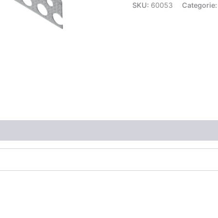
SKU:
60053
Categorie