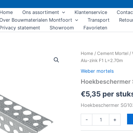
Home
Ons assortiment
Klantenservice
Contac
Over Bouwmaterialen Montfoort
Transport
Retou
Privacy statement
Showroom
Favorieten
Hoekbeschermer
Home
/
Cement Mortel
/
SG1030
Alu-zink F1 L=2.70m
1-
3mm
Weber mortels
Alu-
Hoekbeschermer 
zink
F1
€
5,35
per stuk
L=2.70m
aantal
Hoekbeschermer SG103
-
+