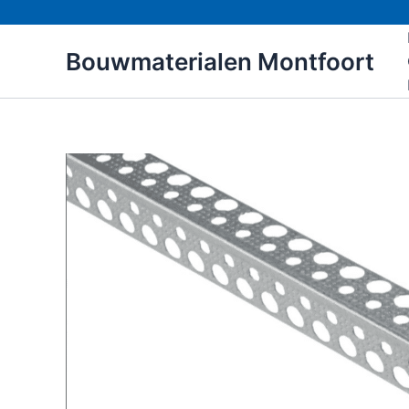
Ga
naar
Bouwmaterialen Montfoort
de
inhoud