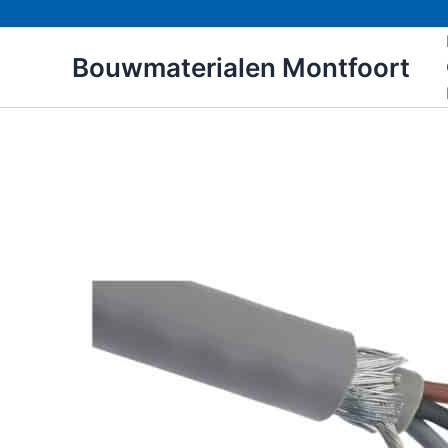
Ga
naar
Bouwmaterialen Montfoort
de
inhoud