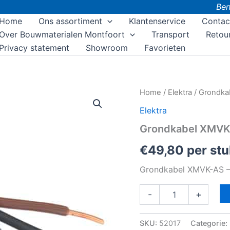
Ben j
Home
Ons assortiment
Klantenservice
Contac
Over Bouwmaterialen Montfoort
Transport
Retou
Privacy statement
Showroom
Favorieten
Grondkabel
Home
/
Elektra
/ Grondka
XMVK-
Elektra
AS
-
Grondkabel XMVK-
3
x
€
49,80
per stu
2.5
mm²
Grondkabel XMVK-AS – 
-
10
m
-
+
aantal
SKU:
52017
Categorie: