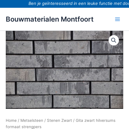
Ga
Ben je geïnteresseerd in een leuke functie met door
naar
de
Bouwmaterialen Montfoort
inhoud
Gita
zwart
hilversums
formaat
strengpers
aantal
Home
/
Metselsteen
/
Stenen Zwart
/ Gita zwart hilversums
formaat strengpers