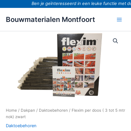
Ga
Ben je geïnteresseerd in een leuke functie met d
naar
de
Bouwmaterialen Montfoort
inhoud
Flexim
per
doos
(
3
tot
5
mtr
nok)
zwart
aantal
Home
/
Dakpan
/
Daktoebehoren
/ Flexim per doos ( 3 tot 5 mtr
nok) zwart
Daktoebehoren