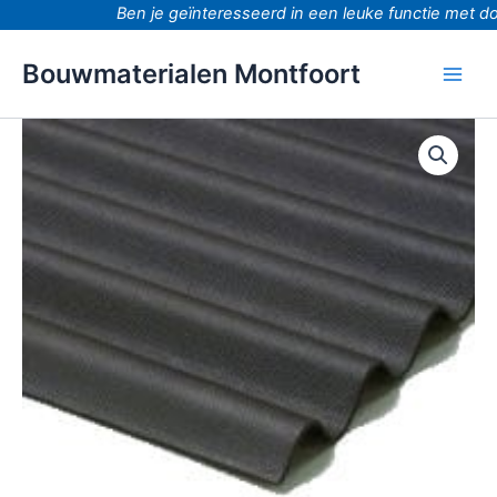
Ga
Ben je geïnteresseerd in een leuke functie met doo
naar
de
Bouwmaterialen Montfoort
inhoud
Eternit
Golfplaat
L
244cm
Br
110cm
105cm
aantal