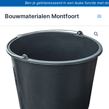
Ga
Ben je geïnteresseerd in een leuke functie met doo
naar
de
Bouwmaterialen Montfoort
inhoud
Emmer
kunststof
12
liter
aantal