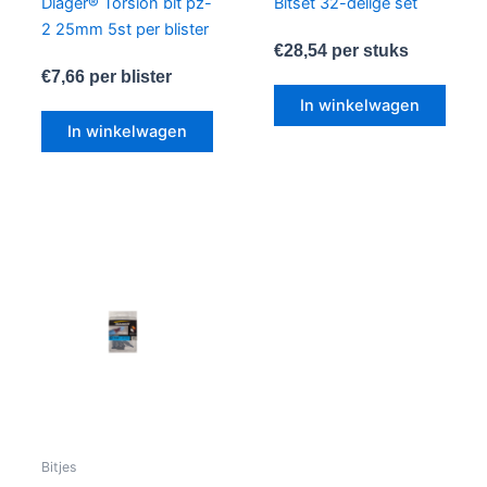
Diager® Torsion bit pz-
Bitset 32-delige set
2 25mm 5st per blister
€
28,54
per stuks
€
7,66
per blister
In winkelwagen
In winkelwagen
Bitjes