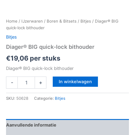
Home
/
IJzerwaren
/
Boren & Bitsets
/
Bitjes
/ Diager® BIG
quick-lock bithouder
Bitjes
Diager® BIG quick-lock bithouder
€
19,06
per stuks
Diager® BIG quick-lock bithouder
In winkelwagen
-
+
SKU:
50628
Categorie:
Bitjes
Aanvullende informatie