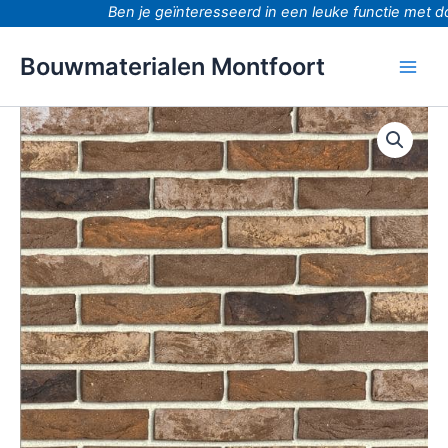
Ga
Ben je geïnteresseerd in een leuke functie met doo
naar
de
Bouwmaterialen Montfoort
inhoud
Dali
brons
waalformaat
handvorm
aantal