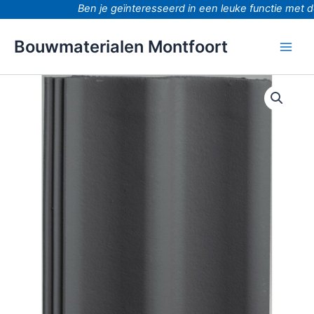
Ga
Ben je geïnteresseerd in een leuke functie met do
naar
de
Bouwmaterialen Montfoort
inhoud
Dakpan
Sneldek
Novo+
antraciet
aantal