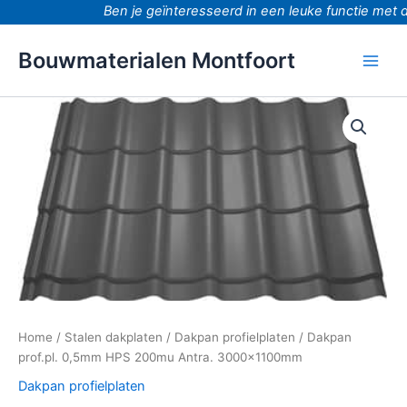
Ga
Ben je geïnteresseerd in een leuke functie met 
naar
de
Bouwmaterialen Montfoort
inhoud
Dakpan
prof.pl.
0,5mm
HPS
200mu
Antra.
3000x1100mm
aantal
Home
/
Stalen dakplaten
/
Dakpan profielplaten
/ Dakpan
prof.pl. 0,5mm HPS 200mu Antra. 3000x1100mm
Dakpan profielplaten