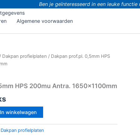
Ben je geïnteresseerd in een leuke functie 
tgegevens
ren
Algemene voorwaarden
/
Dakpan profielplaten
/ Dakpan prof.pl. 0,5mm HPS
0mm
 0,5mm HPS 200mu Antra. 1650x1100mm
ks
In winkelwagen
:
Dakpan profielplaten