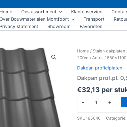
Home
Ons assortiment
Klantenservice
Contac
Over Bouwmaterialen Montfoort
Transport
Retou
Privacy statement
Showroom
Favorieten
Dakpan
Home
/
Stalen dakplaten
prof.pl.
200mu Antra. 1650x110
0,5mm
HPS
Dakpan profielplaten
200mu
Dakpan prof.pl.
Antra.
1650x1100mm
€
32,13
per stu
aantal
-
+
SKU:
85040
Categorie